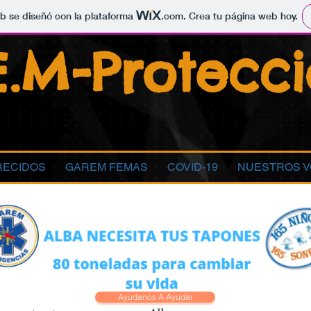
b se diseñó con la plataforma
.com
. Crea tu página web hoy.
E.M-
Protecci
RECIDOS
GAREM FEMAS
COVID-19
NUESTROS V
Ayudanos A Ayudar